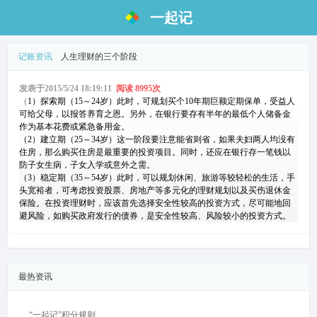
一起记
记账资讯
人生理财的三个阶段
发表于
2015/5/24 18:19:11
阅读 8995次
（
1
）探索期（
15
～
24
岁）此时，可规划买个
10
年期巨额定期保单，受益人
可给父母，以报答养育之恩。另外，在银行要存有半年的最低个人储备金
作为基本花费或紧急备用金。
（
2
）建立期（
25
～
34
岁）这一阶段要注意能省则省，如果夫妇两人均没有
住房，那么购买住房是最重要的投资项目。同时，还应在银行存一笔钱以
防子女生病，子女入学或意外之需。
（
3
）稳定期（
35
～
54
岁）此时，可以规划休闲、旅游等较轻松的生活，手
头宽裕者，可考虑投资股票、房地产等多元化的理财规划以及买伤退休金
保险。在投资理财时，应该首先选择安全性较高的投资方式，尽可能地回
避风险，如购买政府发行的债券，是安全性较高、风险较小的投资方式。
最热资讯
“一起记”积分规则